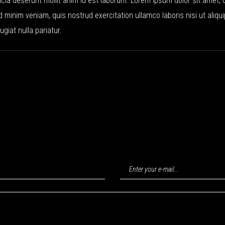
ficia deserunt mollit anim id est laborum. Lorem ipsum dolor sit amet,
d minim veniam, quis nostrud exercitation ullamco laboris nisi ut aliq
ugiat nulla pariatur.