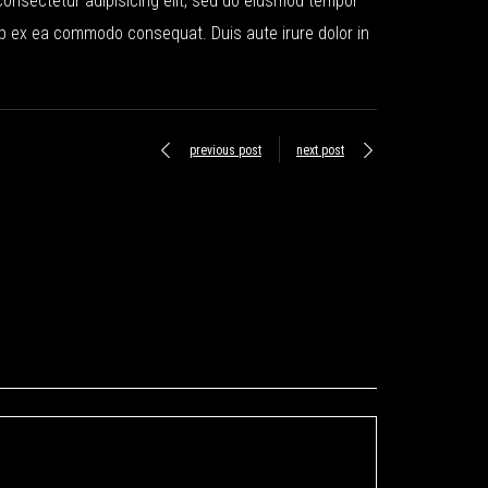
 consectetur adipisicing elit, sed do eiusmod tempor
uip ex ea commodo consequat. Duis aute irure dolor in
previous post
next post