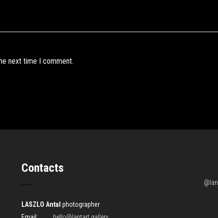
the next time I comment.
Contacts
@lant
LASZLO Antal
photographer
Email:
hello@lantart.gallery